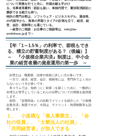
について実務を行うと共に、外国出願も手がけ
る。当事者系審判・訴訟も扱い、単独代理で、審決取消訴訟に
勝訴できる能力も持つ。
特許の専門分野は、ソフトウェア・ビジネスモデル、通信等。
20代前半から、将来の早期リタイアの計画を立て、経済、経
営、会計、税制等にも通じている。
～経営のご相談・お仕事のご相談等は、
info@be-
ambitious.jp
まで～
【年「1～1.5％」の利率で、節税もでき
る、積立の貯蓄制度がある？（後編）】
～ 『小規模企業共済』制度は、中小企
業の経営者層の資産運用の第一歩 ～
弁理士は、職業柄、法律や技術に詳しい方が多いです。
一方で、経済、経営、会計、税制等には、専門外でよく分か
らないという方が多いです。
本コラムでは、知的（に）財産（を築く）ために、一般的に
弁理士が苦手としているこれらの分野についての情報を提供致
します。
前回、『定期預金』との比較でメリットを紹介した『小規模
企業共済』制度ですが、今回は、デメリット・利用制限等も説
明します。
１、 小規模な「個人事業主」、「会
社の役員」、「士業法人の社員」、
「共同経営者」が加入できる