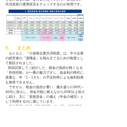
共済資産の運用状況をチェックするのが有用です。
5、 まとめ
もともと、『小規模企業共済制度』は、中小企業
の経営者の『退職金』を積み立てるための制度とし
て創設されました。
前回試算してご紹介した、税金の負担が軽くなる
「所得控除」が一番の魅力ですし、低金利の時代に
貴重な、年「1～1.5％」の予定利率による複利効果
も無視できません。
ですから、税金の負担が重い、働き盛りの30代～
40代に加入し、掛金月額に耐えながら20年以上加入
し続け、主に「老後資金」の備え（年金の補完）と
して利用するのに適しています。
掛金限度の毎月「70,000円」で、30～40年継続
すれば、大企業の社員や公務員の退職金と同等以上
の、「3,000～4,000万円」の『退職金』を用意する
こともできます（表３）。