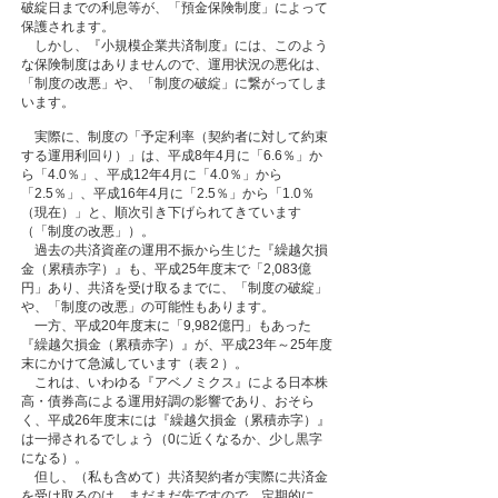
破綻日までの利息等が、「預金保険制度」によって
保護されます。
しかし、『小規模企業共済制度』には、このよう
な保険制度はありませんので、運用状況の悪化は、
「制度の改悪」や、「制度の破綻」に繋がってしま
います。
実際に、制度の「予定利率（契約者に対して約束
する運用利回り）」は、平成8年4月に「6.6％」か
ら「4.0％」、平成12年4月に「4.0％」から
「2.5％」、平成16年4月に「2.5％」から「1.0％
（現在）」と、順次引き下げられてきています
（「制度の改悪」）。
過去の共済資産の運用不振から生じた『繰越欠損
金（累積赤字）』も、平成25年度末で「2,083億
円」あり、共済を受け取るまでに、「制度の破綻」
や、「制度の改悪」の可能性もあります。
一方、平成20年度末に「9,982億円」もあった
『繰越欠損金（累積赤字）』が、平成23年～25年度
末にかけて急減しています（表２）。
これは、いわゆる『アベノミクス』による日本株
高・債券高による運用好調の影響であり、おそら
く、平成26年度末には『繰越欠損金（累積赤字）』
は一掃されるでしょう（0に近くなるか、少し黒字
になる）。
但し、（私も含めて）共済契約者が実際に共済金
を受け取るのは、まだまだ先ですので、定期的に、