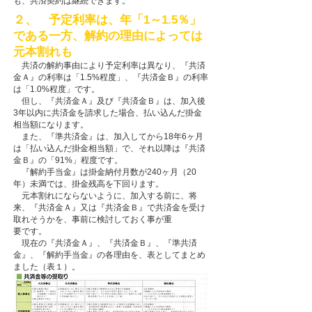
も、共済契約は継続できます。
２、 予定利率は、年「1～1.5％」
である一方、解約の理由によっては
元本割れも
共済の解約事由により予定利率は異なり、『共済
金Ａ』の利率は「1.5%程度」、『共済金Ｂ』の利率
は「1.0%程度」です。
但し、『共済金Ａ』及び『共済金Ｂ』は、加入後
3年以内に共済金を請求した場合、払い込んだ掛金
相当額になります。
また、『準共済金』は、加入してから18年6ヶ月
は「払い込んだ掛金相当額」で、それ以降は『共済
金Ｂ』の「91%」程度です。
『解約手当金』は掛金納付月数が240ヶ月（20
年）未満では、掛金残高を下回ります。
元本割れにならないように、加入する前に、将
来、『共済金Ａ』又は『共済金Ｂ』で共済金を受け
取れそうかを、事前に検討しておく事が重
要です。
現在の『共済金Ａ』、『共済金Ｂ』、『準共済
金』、『解約手当金』の各理由を、表としてまとめ
ました（表１）。