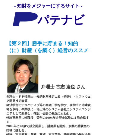
- 知財をメジャーにするサイト -
パテナビ
【第２回】勝手に貯まる！知的
（に）財産（を築く）経営のススメ
弁理士
古志 達也
さん
弁理士・ＦＰ技能士・知的財産検定１級（特許）・ソフトウェ
ア開発技術者等
経済学部でデリバティブ等の金融工学を学び、在学中に宅建資
格を取得。卒業後に一部上場のシステム会社にシステムエンジ
ニアとして勤務し、簿記・会計の勉強にも励む。
特許事務所に転職後、翌年の2004年弁理士試験に１発合格す
る。
2005年に26歳で独立開業し、講師業も開始。多数の受験生の
指導に携わる。
特許、実用新案、意匠、商標、不正競争、著作権等の知財全般