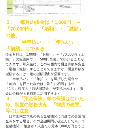
３、 毎月の掛金は「1,000円」～
「70,000円」、「増額」・「減額」
の他、
「半年払い」・「年払い」・
「前納」もできる
掛金月額は「1,000円（下限）」～「70,000円（上
限）」の範囲内で、「500円単位」で掛けることが
できます。加入後に、この範囲内で掛金月額を変更
（増額・減額）することもできますが、掛金月額を
減額するには一定の減額理由が必要です。
「半年払い」・「年払い」を選択した場合や、
「前納」を行った場合は、割引に相当する年
「1％」程度の「前納減額金」が支払われます。資
金に余裕がある時期に活用できます。
４、 「預金保険」等の保護はないた
め、制度の財務状況、「制度の改悪」
等には注意
日本国内に本店のある金融機関に円建ての普通預
金等をする場合、その金融機関が破たんしても、１
金融機関、 預金者１人当たり元本1,000万円までと