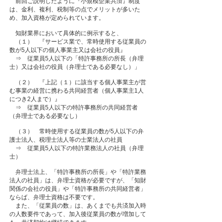
前回ご説明したように『小規模企業共済』制度
は、金利、複利、税制等の点でメリットが多いた
め、加入資格が定められています。
知財業界において具体的に例示すると、
（１） 『サービス業で、常時使用する従業員の
数が5人以下の個人事業主又は会社の役員』
⇒ 従業員5人以下の「特許事務所の所長（弁理
士）又は会社の役員（弁理士である必要なし）」
（２） 『上記（１）に該当する個人事業主が営
む事業の経営に携わる共同経営者（個人事業主1人
につき2人まで）』
⇒ 従業員5人以下の特許事務所の共同経営者
（弁理士である必要なし）
（３） 常時使用する従業員の数が5人以下の弁
護士法人、税理士法人等の士業法人の社員
⇒ 従業員5人以下の特許業務法人の社員（弁理
士）
弁理士法上、「特許事務所の所長」や「特許業務
法人の社員」は、弁理士資格が必要ですが、「知財
関係の会社の役員」や「特許事務所の共同経営者」
ならば、弁理士資格は不要です。
また、「従業員の数」は、あくまでも共済加入時
の人数要件であって、加入後従業員の数が増加して