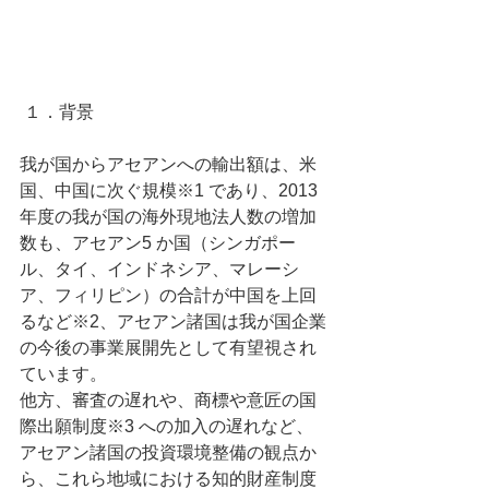
 １．背景 
我が国からアセアンへの輸出額は、米
国、中国に次ぐ規模※1 であり、2013 
年度の我が国の海外現地法人数の増加
数も、アセアン5 か国（シンガポー
ル、タイ、インドネシア、マレーシ
ア、フィリピン）の合計が中国を上回
るなど※2、アセアン諸国は我が国企業
の今後の事業展開先として有望視され
ています。 
他方、審査の遅れや、商標や意匠の国
際出願制度※3 への加入の遅れなど、
アセアン諸国の投資環境整備の観点か
ら、これら地域における知的財産制度