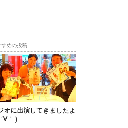
すすめの投稿
ジオに出演してきましたよ
アイディアが「
 ´∀｀ )
たら「ぴょん」と
談だ！