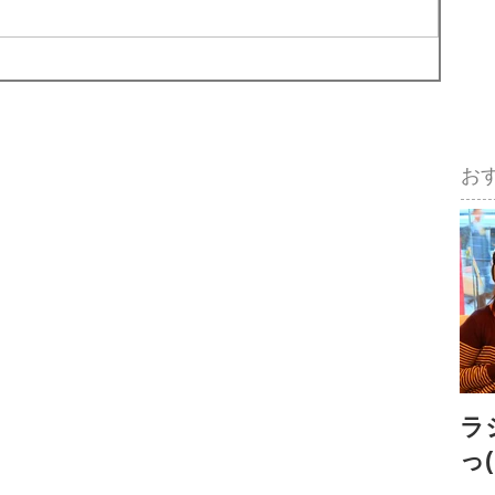
お
ラ
っ(