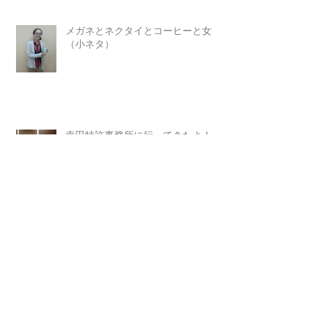
メガネとネクタイとコーヒーと女
（小ネタ）
幸田特許事務所に行ってきたよ！
多言語の壁を越える試みが出現し始
めている。
ＡＩの出願件数増大中 なくなるお仕