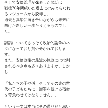
そして安倍総理が発表した談話は 
戦後70年間続いた過去にのみとらわれ
るレジュームから脱却し、 
過去と真摯に向き合いながらも未来に
向けた新しい一歩たりえるものでし
た。 
談話についてさっそく政治的論争のネ
タになっており賛否分かれておりま
す。 
また、安倍政権の最近の施政には批判
されるべき点も多々ありますが、しか
し 
「私たちの子や孫、そしてその先の世
代の子どもたちに、謝罪を続ける宿命
を背負わせてはなりません。」 
という一文は本当にその通りだと思い