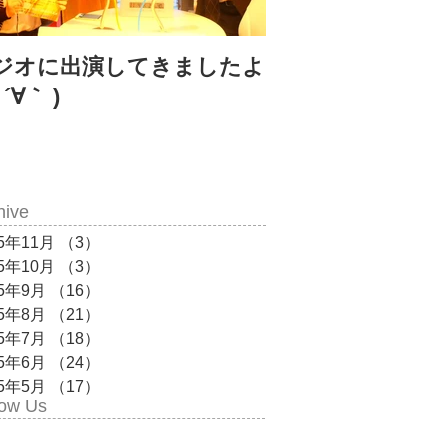
ジオに出演してきましたよ
アイディアが「
 ´∀｀ )
たら「ぴょん」と
談だ！
hive
15年11月
（3）
3件の記事
15年10月
（3）
3件の記事
15年9月
（16）
16件の記事
15年8月
（21）
21件の記事
15年7月
（18）
18件の記事
15年6月
（24）
24件の記事
15年5月
（17）
17件の記事
low Us