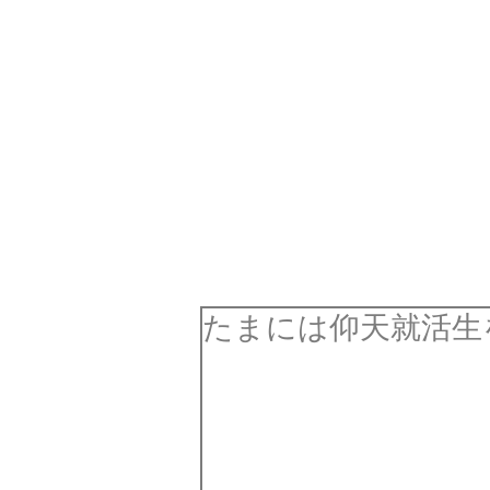
パテナビ
就
たまには仰天就活生