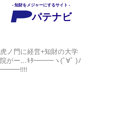
- 知財をメジャーにするサイト -
パテナビ
パテナビ
虎ノ門に経営+知財の大学
院がー…ｷﾀ━━━ヽ(ﾟ∀ﾟ )ﾉ
━━━!!!!