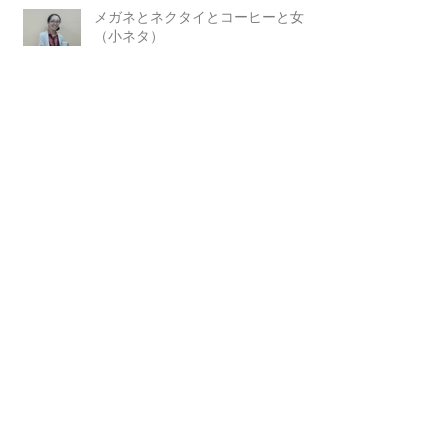
メガネとネクタイとコーヒーと女
（小ネタ）
幸田特許事務所に行ってきたよ！
多言語の壁を越える試みが出現し始
めている。
ＡＩの出願件数増大中 なくなるお仕
事も増大中