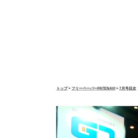
パテナビ
就
トップ
>
フリーペーパーPATENAVI
>
7月号目次