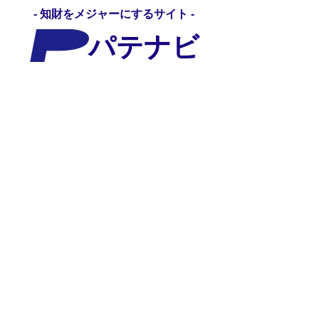
- 知財をメジャーにするサイト -
パテナビ
パテナビ
知財NEWS
（パテナビが収集した特許、知
的財産関連の最新NEWSをお届け）