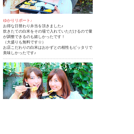
ゆかりリポート♪
お得な日替わり弁当を頂きました♪
炊きたての白米をその場で入れていただけるので量
が調整できるのも嬉しかったです！
（大盛りも無料です☆）
お店こだわりの白米はおかずとの相性もピッタリで
美味しかったです♪
今回のグルメリポーター特許ガール紹介
犬飼 由加里
（写真右）09月20日生まれ B型
【趣味】旅行、スポーツ観戦、お料理、映画鑑賞