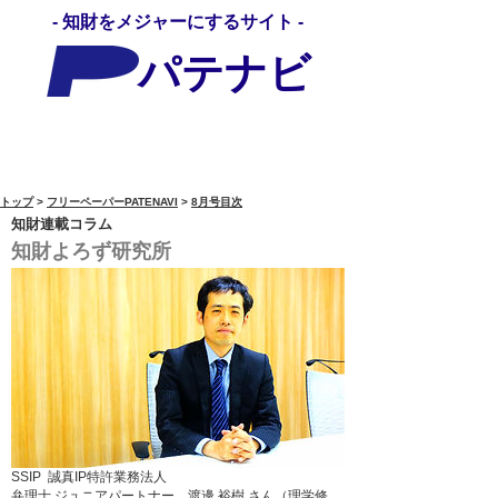
- 知財をメジャーにするサイト -
パテナビ
パテナビメディア
トップ
>
フリーペーパーPATENAVI
>
8月号目次
知財連載コラム
知財よろず研究所
SSIP 誠真IP特許業務法人
弁理士 ジュニアパートナー 渡邊 裕樹 さん（理学修