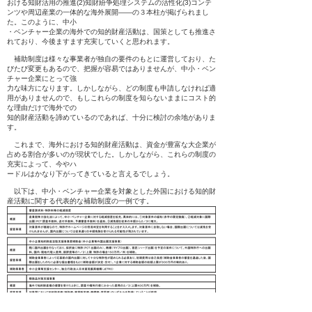
おける知財活用の推進(2)知財紛争処理システムの活性化(3)コンテ
ンツや周辺産業の一体的な海外展開――の３本柱が掲げられまし
た。このように、中小
・ベンチャー企業の海外での知的財産活動は、国策としても推進さ
れており、今後ますます充実していくと思われます。
補助制度は様々な事業者が独自の要件のもとに運営しており、た
びたび変更もあるので、把握が容易ではありませんが、中小・ベン
チャー企業にとって強
力な味方になります。しかしながら、どの制度も申請しなければ適
用がありませんので、もしこれらの制度を知らないままにコスト的
な理由だけで海外での
知的財産活動を諦めているのであれば、十分に検討の余地がありま
す。
これまで、海外における知的財産活動は、資金が豊富な大企業が
占める割合が多いのが現状でした。しかしながら、これらの制度の
充実によって、今やハ
ードルはかなり下がってきていると言えるでしょう。
以下は、中小・ベンチャー企業を対象とした外国における知的財
産活動に関する代表的な補助制度の一例です。