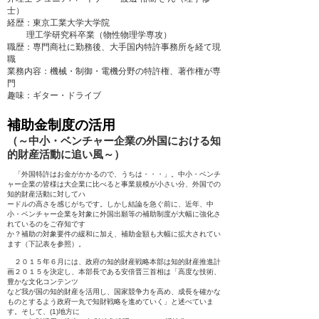
士）
経歴：東京工業大学大学院
理工学研究科卒業（物性物理学専攻）
職歴：専門商社に勤務後、大手国内特許事務所を経て現
職
業務内容：機械・制御・電機分野の特許権、著作権が専
門
趣味：ギター・ドライブ
補助金制度の活用
（～中小・ベンチャー企業の外国における知
的財産活動に追い風～）
「外国特許はお金がかかるので、うちは・・・」。中小・ベンチ
ャー企業の皆様は大企業に比べると事業規模が小さい分、外国での
知的財産活動に対してハ
ードルの高さを感じがちです。しかし結論を急ぐ前に、近年、中
小・ベンチャー企業を対象に外国出願等の補助制度が大幅に強化さ
れているのをご存知です
か？補助の対象要件の緩和に加え、補助金額も大幅に拡大されてい
ます（下記表を参照）。
２０１５年６月には、政府の知的財産戦略本部は知的財産推進計
画２０１５を決定し、本部長である安倍晋三首相は「高度な技術、
豊かな文化コンテンツ
など我が国の知的財産を活用し、国家競争力を高め、成長を確かな
ものとするよう政府一丸で知財戦略を進めていく」と述べていま
す。そして、(1)地方に