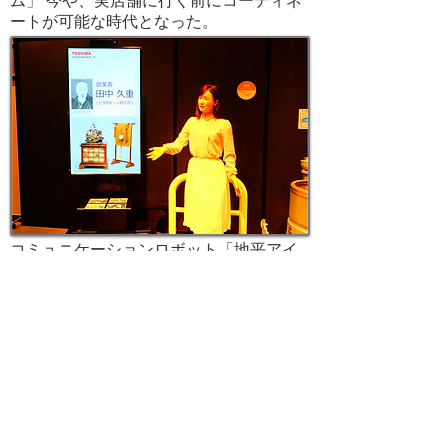
ム」 今や、実店舗に行く前にコーディネ
ートが可能な時代となった。
コミュニケーションロボット「地平アイ
こ」 「からくり儀右衛門」と呼ばれた創
業者『田中久重』氏から連綿と続く発明
家の精神は、これからも脈々と受け継が
れ、夢を形にしてくれるだろう。
フリーペーパーPATENAVI 7月号
次のページへ
パテナビ