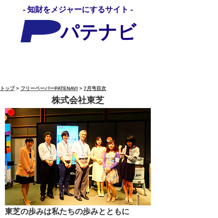
- 知財をメジャーにするサイト -
パテナビ
パテナビメディア
トップ
>
フリーペーパーPATENAVI
>
7月号目次
株式会社東芝
東芝の歩みは私たちの歩みとともに