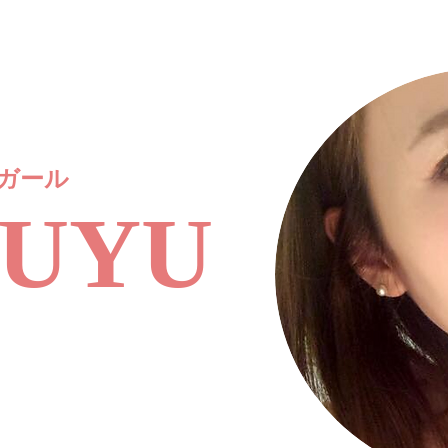
ガール
FUYU