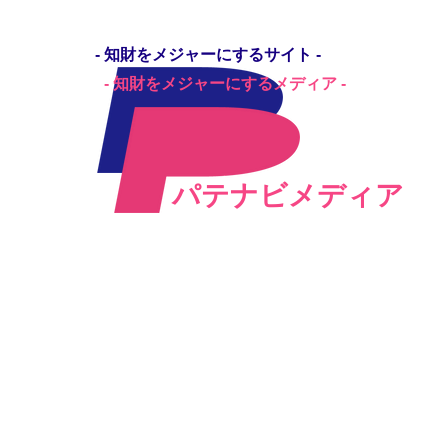
- 知財をメジャーにするサイト -
- 知財をメジャーにするメディア -
パテナビ
パテナビメディア
職 転職相談
求人広告を掲載する
パテナビメディア
『芹玲那』
『犬飼由加里』
『栗原枝里子』
『
特許ガール
特許ガール
特許ガール
特
プロフィール
プロフィールはクリ
プロフィールはクリ
プ
はクリック
ック
ック
ク