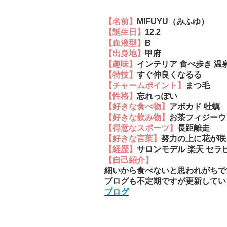
【名前】
MIFUYU（みふゆ）
【誕生日】
12.2
【血液型】
B
【出身地】
甲府
【趣味】
インテリア 食べ歩き 温
【特技】
すぐ仲良くなるる
【チャームポイント】
まつ毛
【性格】
忘れっぽい
【好きな食べ物】
アボカド 牡蠣
【好きな飲み物】
お茶フィジーウ
【得意なスポーツ】
長距離走
【好きな言葉】
努力の上に花が咲
【経歴】
サロンモデル 楽天 セラ
【自己紹介】
細いから食べないと思われがちで
ブログも不定期ですが更新してい
ブログ