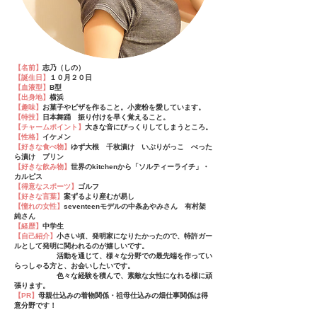
【名前】
志乃（しの）
【誕生日】
１０月２０日
【血液型】
B型
【出身地】
横浜
【趣味】
お菓子やピザを作ること。小麦粉を愛しています。
【特技】
日本舞踊 振り付けを早く覚えること。
【チャームポイント】
大きな音にびっくりしてしまうところ。
【性格】
イケメン
【好きな食べ物】
ゆず大根 千枚漬け いぶりがっこ べった
ら漬け プリン
【好きな飲み物】
世界のkitchenから「ソルティーライチ」・
カルピス
【得意なスポーツ】
ゴルフ
【好きな言葉】
案ずるより産むが易し
【憧れの女性】
seventeenモデルの中条あやみさん 有村架
純さん
【経歴】
中学生
【自己紹介】
小さい頃、発明家になりたかったので、特許ガー
ルとして発明に関われるのが嬉しいです。
活動を通じて、様々な分野での最先端を作ってい
らっしゃる方と、お会いしたいです。
色々な経験を積んで、素敵な女性になれる様に頑
張ります。
【PR】
母親仕込みの着物関係・祖母仕込みの畑仕事関係は得
意分野です！